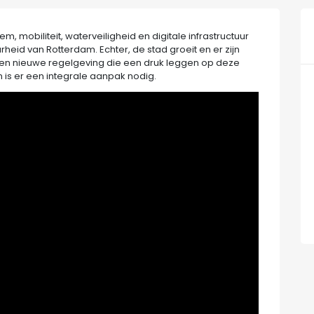
em, mobiliteit, waterveiligheid en digitale infrastructuur
heid van Rotterdam. Echter, de stad groeit en er zijn
 en nieuwe regelgeving die een druk leggen op deze
s er een integrale aanpak nodig.