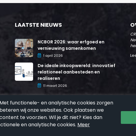
LAATSTE NIEUWS
O
CR
Ne
NCBOR 2026: waar erfgoed en
he
vernieuwing samenkomen
Le
1 april 2026
De ideale inkoopwereld: innovatief
relationeel aanbesteden en
realiseren
11 maart 2026
Met functionele- en analytische cookies zorgen
beteren wij onze websites. Ook plaatsen we
ntent te voorzien. Wil je dit niet? Kies dan
Voorwaarden
|
Content
|
Disclaimer
|
Privacy
nctionele en analytische cookies.
Meer